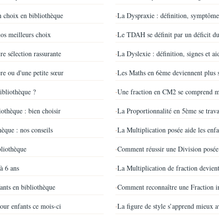
n choix en bibliothèque
·
La Dyspraxie : définition, symptôm
os meilleurs choix
·
Le TDAH se définit par un déficit du
re sélection rassurante
·
La Dyslexie : définition, signes et aid
ère ou d'une petite sœur
·
Les Maths en 6ème deviennent plus 
ibliothèque ?
·
Une fraction en CM2 se comprend mi
iothèque : bien choisir
·
La Proportionnalité en 5ème se trava
hèque : nos conseils
·
La Multiplication posée aide les enfa
bliothèque
·
Comment réussir une Division posée 
à 6 ans
·
La Multiplication de fraction devie
fants en bibliothèque
·
Comment reconnaître une Fraction ir
our enfants ce mois-ci
·
La figure de style s’apprend mieux a