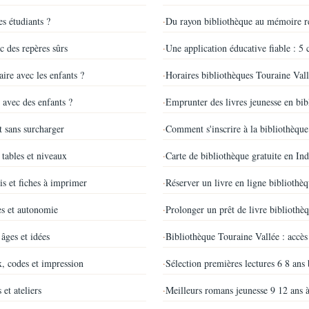
es étudiants ?
·
Du rayon bibliothèque au mémoire r
c des repères sûrs
·
Une application éducative fiable : 5 
aire avec les enfants ?
·
Horaires bibliothèques Touraine Vall
 avec des enfants ?
·
Emprunter des livres jeunesse en bi
t sans surcharger
·
Comment s'inscrire à la bibliothèque
 tables et niveaux
·
Carte de bibliothèque gratuite en Ind
s et fiches à imprimer
·
Réserver un livre en ligne bibliothè
es et autonomie
·
Prolonger un prêt de livre bibliothè
âges et idées
·
Bibliothèque Touraine Vallée : accès
, codes et impression
·
Sélection premières lectures 6 8 ans 
et ateliers
·
Meilleurs romans jeunesse 9 12 ans 