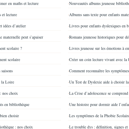
mer en maths et lecture
·
Nouveautés albums jeunesse biblioth
 et lecture
·
Albums sans texte pour enfants mate
 idées d’atelier
·
Livres pour enfants dyslexiques en bi
de maternelle peut s’apaiser
·
Romans jeunesse historiques pour dé
ent scolaire ?
·
Livres jeunesse sur les émotions à e
ment scolaire
·
Créer un coin lecture vivant avec la 
s saisons
·
Comment reconnaître les symptômes 
 la Loire
·
Un Test de Dyslexie aide à choisir l
 : nos choix
·
La Crise d’adolescence se comprend 
ts en bibliothèque
·
Une histoire pour dormir aide l’enfan
bien choisir
·
Les symptômes de la Phobie Scolaire
iothèque : nos choix
·
Le trouble dys : définition, signes 