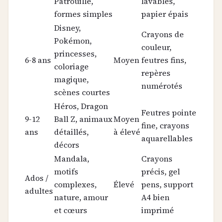
Patrouille,
lavables,
formes simples
papier épais
Disney,
Crayons de
Pokémon,
couleur,
princesses,
6-8 ans
Moyen
feutres fins,
coloriage
repères
magique,
numérotés
scènes courtes
Héros, Dragon
Feutres pointe
9-12
Ball Z, animaux
Moyen
fine, crayons
ans
détaillés,
à élevé
aquarellables
décors
Mandala,
Crayons
motifs
précis, gel
Ados /
complexes,
Élevé
pens, support
adultes
nature, amour
A4 bien
et cœurs
imprimé