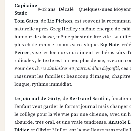
Capitaine
9-12 ans
Décalé
Quelques-unes
Moyen
Static
Tom Gates
, de
Liz Pichon
, est souvent la recomman
naturelle après Greg Heffley : même énergie de cah
humour de classe, même plaisir de lire vite. La diffé
plus chaleureux et moins sarcastique.
Big Nate
, cré
Peirce
, vise les lecteurs qui aiment les héros sûrs 
ridicules ; le texte est un peu plus dense, avec un co
Pour des
livres similaires au Journal d’un dégonflé
, ces
rassurent les familles : beaucoup d’images, chapitres
longue, rythme immédiat.
Le Journal de Gurty
, de
Bertrand Santini
, fonctio
l’enfant veut garder le format journal mais changer 
le collège pour la vie vue par une chienne, avec un
absurde, très oral, et une vraie tendresse.
Anatole L
Didier
et Olivier Muller, est la meilleure passerelle 