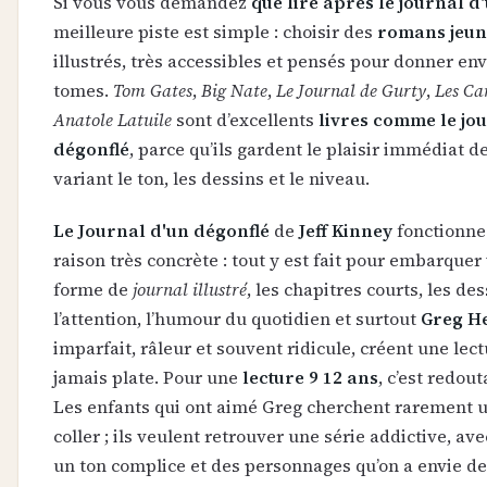
Si vous vous demandez
que lire après le journal d
meilleure piste est simple : choisir des
romans jeun
illustrés, très accessibles et pensés pour donner env
tomes.
Tom Gates
,
Big Nate
,
Le Journal de Gurty
,
Les Ca
Anatole Latuile
sont d’excellents
livres comme le jo
dégonflé
, parce qu’ils gardent le plaisir immédiat d
variant le ton, les dessins et le niveau.
Le Journal d'un dégonflé
de
Jeff Kinney
fonctionne
raison très concrète : tout y est fait pour embarquer v
forme de
journal illustré
, les chapitres courts, les de
l’attention, l’humour du quotidien et surtout
Greg He
imparfait, râleur et souvent ridicule, créent une lect
jamais plate. Pour une
lecture 9 12 ans
, c’est redou
Les enfants qui ont aimé Greg cherchent rarement u
coller ; ils veulent retrouver une série addictive, av
un ton complice et des personnages qu’on a envie de 