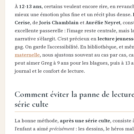
À
12-13 ans
, certains veulent encore rire, en revanc
mieux une émotion plus fine et un récit plus dense.
Cerise
, de
Joris Chamblain
et
Aurélie Neyret
, cons
excellente passerelle : l’image reste centrale, mais la
narrative s’élargit. C’est précieux en
lecture jeuness
gag. On garde l’accessibilité. En bibliothèque, et m
maternelle
, nous ajustons souvent au cas par cas, 
peut aimer Greg à 9 ans pour les blagues, puis à 13 
journal et le confort de lecture.
Comment éviter la panne de lecture
série culte
La bonne méthode,
après une série culte
, consiste
l’enfant a aimé
précisément
: les dessins, le héros mala