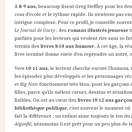
À
8-9 ans
, beaucoup lisent Greg Heffley pour les des
cour d’école et le rythme rapide. Ils n’entrent pas e
intrigue complexe. Pour ce profil, je conseille souve
Le Journal de Gurty
: des
romans illustrés jeunesse
t
parfaits pour les lecteurs qui veulent rire sans se fat
terrain des
livres 8 10 ans humour
. À cet âge, la r
livre terminé donne envie d’en reprendre un autre, et
Vers
10-11 ans
, le lecteur cherche encore l’humour
les épisodes plus développés et les personnages ré
et
Big Nate
fonctionnent très bien, pour les garçons
filles, parce qu’ils mêlent carnet, dessins et situatio
lisibles. On est au cœur des
livres 10 12 ans garçons
bibliothèque publique
, c’est souvent le moment o
fait la différence : un enfant aime toujours le ton du
dégonflé
, néanmoins il est prêt pour un peu plus de t