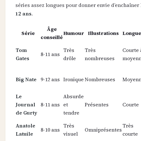
séries assez longues pour donner envie d’enchaîner
12 ans
.
Âge
Série
Humour
Illustrations
Longue
conseillé
Tom
Très
Très
Courte 
8-11 ans
Gates
drôle
nombreuses
moyen
Big Nate
9-12 ans
Ironique
Nombreuses
Moyen
Le
Absurde
Journal
8-11 ans
et
Présentes
Courte
de Gurty
tendre
Anatole
Très
Très
8-10 ans
Omniprésentes
Latuile
visuel
courte