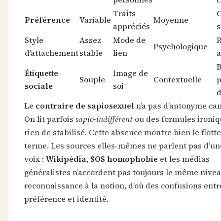
Traits
C
Préférence
Variable
Moyenne
appréciés
s
Style
Assez
Mode de
Psychologique
d’attachement
stable
lien
a
B
Étiquette
Image de
Souple
Contextuelle
p
sociale
soi
d
Le
contraire de sapiosexuel
n’a pas d’antonyme ca
On lit parfois
sapio-indifférent
ou des formules ironiq
rien de stabilisé. Cette absence montre bien le flot
terme. Les sources elles-mêmes ne parlent pas d’un
voix :
Wikipédia
,
SOS homophobie
et les médias
généralistes n’accordent pas toujours le même nive
reconnaissance à la notion, d’où des confusions ent
préférence et identité.