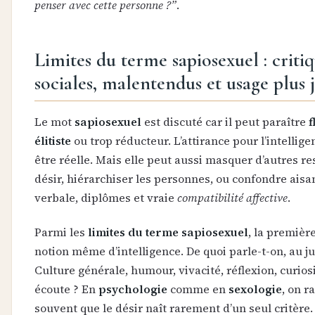
penser avec cette personne ?”
.
Limites du terme sapiosexuel : criti
sociales, malentendus et usage plus 
Le mot
sapiosexuel
est discuté car il peut paraître
f
élitiste
ou trop réducteur. L’attirance pour l’intellig
être réelle. Mais elle peut aussi masquer d’autres re
désir, hiérarchiser les personnes, ou confondre aisa
verbale, diplômes et vraie
compatibilité affective
.
Parmi les
limites du terme sapiosexuel
, la première
notion même d’intelligence. De quoi parle-t-on, au ju
Culture générale, humour, vivacité, réflexion, curiosi
écoute ? En
psychologie
comme en
sexologie
, on r
souvent que le désir naît rarement d’un seul critère.