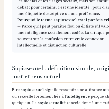
les médias et les usages sociaux, mais son statut 
débat : pour certains, c'est une identité ; pour d'a
une étiquette descriptive ou une préférence.
Pourquoi le terme sapiosexuel est-il parfois cri
— Parce qu'il peut paraître flou ou élitiste s'il val
une intelligence socialement codée. La critique p
souvent sur la confusion entre vraie connexion
intellectuelle et distinction culturelle.
Sapiosexuel : définition simple, orig
mot et sens actuel
Être
sapiosexuel
signifie ressentir une attirance a
ou sexuelle fortement liée à l’
intelligence
perçue c
quelqu’un. La
sapiosexualité
renvoie donc à une
att