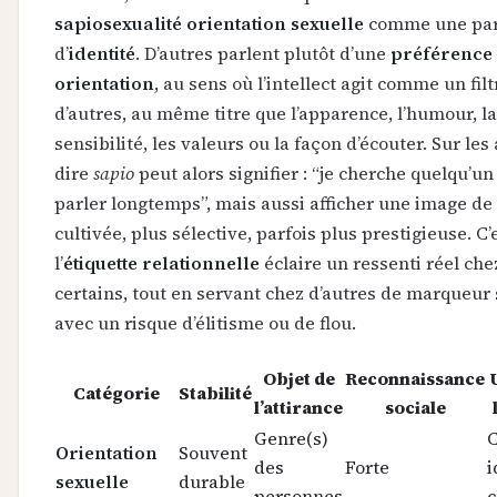
sapiosexualité orientation sexuelle
comme une par
d’
identité
. D’autres parlent plutôt d’une
préférence
orientation
, au sens où l’intellect agit comme un fil
d’autres, au même titre que l’apparence, l’humour, la
sensibilité, les valeurs ou la façon d’écouter. Sur les 
dire
sapio
peut alors signifier : “je cherche quelqu’un
parler longtemps”, mais aussi afficher une image de 
cultivée, plus sélective, parfois plus prestigieuse. C’
l’
étiquette relationnelle
éclaire un ressenti réel che
certains, tout en servant chez d’autres de marqueur 
avec un risque d’élitisme ou de flou.
Objet de
Reconnaissance
Catégorie
Stabilité
l’attirance
sociale
Genre(s)
C
Orientation
Souvent
des
Forte
i
sexuelle
durable
personnes
c