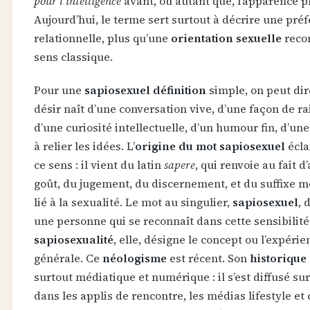
pour l’intelligence
avant, ou autant que, l’apparence p
Aujourd’hui, le terme sert surtout à décrire une pré
relationnelle, plus qu’une
orientation sexuelle
reco
sens classique.
Pour une
sapiosexuel définition
simple, on peut dire
désir naît d’une conversation vive, d’une façon de ra
d’une curiosité intellectuelle, d’un humour fin, d’un
à relier les idées. L’
origine du mot sapiosexuel
écla
ce sens : il vient du latin
sapere
, qui renvoie au fait d
goût, du jugement, du discernement, et du suffixe 
lié à la sexualité. Le mot au singulier,
sapiosexuel
, 
une personne qui se reconnaît dans cette sensibilité 
sapiosexualité
, elle, désigne le concept ou l’expérie
générale. Ce
néologisme
est récent. Son
historique
surtout médiatique et numérique : il s’est diffusé sur
dans les applis de rencontre, les médias lifestyle et 