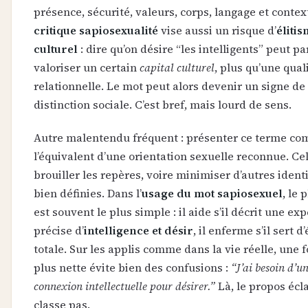
présence, sécurité, valeurs, corps, langage et contex
critique sapiosexualité
vise aussi un risque d’
éliti
culturel
: dire qu’on désire “les intelligents” peut pa
valoriser un certain
capital culturel
, plus qu’une qual
relationnelle. Le mot peut alors devenir un signe de
distinction sociale. C’est bref, mais lourd de sens.
Autre malentendu fréquent : présenter ce terme c
l’équivalent d’une orientation sexuelle reconnue. Ce
brouiller les repères, voire minimiser d’autres ident
bien définies. Dans l’
usage du mot sapiosexuel
, le 
est souvent le plus simple : il aide s’il décrit une ex
précise d’
intelligence et désir
, il enferme s’il sert d
totale. Sur les applis comme dans la vie réelle, une 
plus nette évite bien des confusions :
“J’ai besoin d’un
connexion intellectuelle pour désirer.”
Là, le propos écla
classe pas.