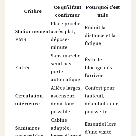
Ce qu’il faut
Pourquoi c’est
Critère
confirmer
utile
Place proche,
Réduit la
Stationnement
accès plat,
distance et la
PMR
dépose-
fatigue
minute
Sans marche,
Évite le
seuil bas,
Entrée
blocage dès
porte
l’arrivée
automatique
Allées larges,
Confort pour
Circulation
ascenseur,
fauteuil,
intérieure
demi-tour
déambulateur,
possible
poussette
Cabine
Essentiel lors
Sanitaires
adaptée,
d’une visite
accessibles
barre d’appui,