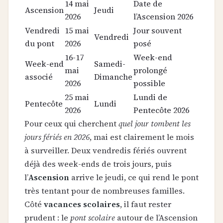
14 mai
Date de
Ascension
Jeudi
2026
l’Ascension 2026
Vendredi
15 mai
Jour souvent
Vendredi
du pont
2026
posé
16-17
Week-end
Week-end
Samedi-
mai
prolongé
associé
Dimanche
2026
possible
25 mai
Lundi de
Pentecôte
Lundi
2026
Pentecôte 2026
Pour ceux qui cherchent
quel jour tombent les
jours fériés en 2026
, mai est clairement le mois
à surveiller. Deux vendredis fériés ouvrent
déjà des week-ends de trois jours, puis
l’
Ascension
arrive le jeudi, ce qui rend le pont
très tentant pour de nombreuses familles.
Côté
vacances scolaires
, il faut rester
prudent : le
pont scolaire
autour de l’Ascension