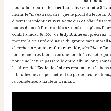
inattendue
Pour affiner parmi les
meilleurs livres amitié 8 12 
moins le “niveau scolaire” que le profil du lecteur. 
discret ira volontiers vers
Kamo
ou
Le Hollandais sans
textes doux où l’amitié aide à prendre sa place. Pou
conflit amical,
Blubber
de
Judy Blume
est précieux : 
montre la cruauté ordinaire du groupe sans moraliser
cherche un
roman enfant entraide
,
Matilda
de
Roa
fonctionne très bien, avec une tonalité vive et répara
pour une lecture passerelle entre album long, roma
les titres de l’
École des loisirs
restent de très bons 
bibliothèque : ils permettent de parler des relations
la confidence, à hauteur d’enfant.