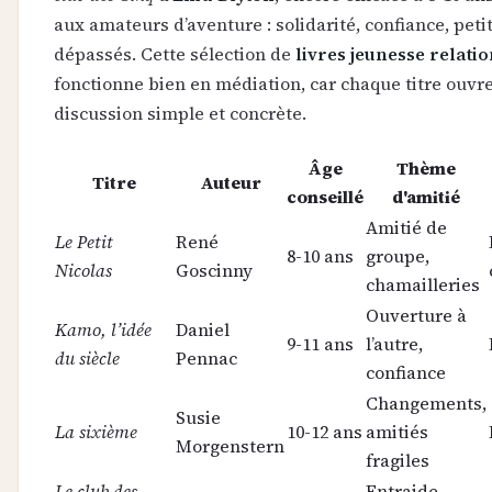
aux amateurs d’aventure : solidarité, confiance, petit
dépassés. Cette sélection de
livres jeunesse relati
fonctionne bien en médiation, car chaque titre ouvr
discussion simple et concrète.
Âge
Thème
Titre
Auteur
conseillé
d'amitié
Amitié de
Le Petit
René
8-10 ans
groupe,
Nicolas
Goscinny
chamailleries
Ouverture à
Kamo, l’idée
Daniel
9-11 ans
l’autre,
du siècle
Pennac
confiance
Changements,
Susie
La sixième
10-12 ans
amitiés
Morgenstern
fragiles
Le club des
Entraide,