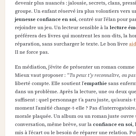
devenir plus nuancés : jalousie, secrets, clans, pres
groupe. Un enfant réservé ira plus volontiers vers 
jeunesse confiance en soi
, centré sur l’élan pour par
rejoindre un jeu. Un lecteur sensible à la
lecture ém
préférera des livres qui montrent les non-dits, la hon
réparation, sans surcharger le texte. Le bon livre
ai
Il ne force pas.
En médiation, j’évite de présenter un roman comme 
Mieux vaut proposer :
“Tu peux t’y reconnaître, ou pas
liberté compte. Elle soutient l’
empathie
sans enferme
dans un problème. Après la lecture, une ou deux qu
suffisent : quel personnage t’a paru juste, qu’aurais-tu
moment l’amitié change-t-elle ? Pas d’interrogatoire
morale plaquée. Un album ou un roman juste ouvre
conversation, même brève, sur la
confiance en soi
,
mis à l’écart ou le besoin de réparer une relation. Po