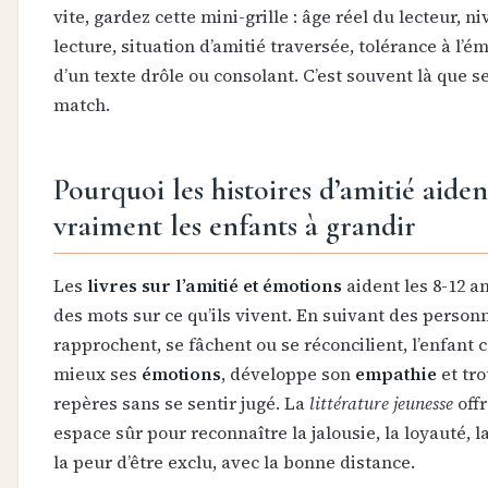
vite, gardez cette mini-grille : âge réel du lecteur, n
lecture, situation d’amitié traversée, tolérance à l’é
d’un texte drôle ou consolant. C’est souvent là que s
match.
Pourquoi les histoires d’amitié aiden
vraiment les enfants à grandir
Les
livres sur l’amitié et émotions
aident les 8-12 a
des mots sur ce qu’ils vivent. En suivant des person
rapprochent, se fâchent ou se réconcilient, l’enfant
mieux ses
émotions
, développe son
empathie
et tr
repères sans se sentir jugé. La
littérature jeunesse
offr
espace sûr pour reconnaître la jalousie, la loyauté, l
la peur d’être exclu, avec la bonne distance.