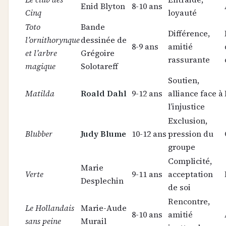
Enid Blyton
8-10 ans
Cinq
loyauté
Toto
Bande
Différence,
l’ornithorynque
dessinée de
8-9 ans
amitié
et l’arbre
Grégoire
rassurante
magique
Solotareff
Soutien,
Matilda
Roald Dahl
9-12 ans
alliance face à
l’injustice
Exclusion,
Blubber
Judy Blume
10-12 ans
pression du
groupe
Complicité,
Marie
Verte
9-11 ans
acceptation
Desplechin
de soi
Rencontre,
Le Hollandais
Marie-Aude
8-10 ans
amitié
sans peine
Murail