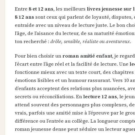
Entre
8 et 12 ans
, les meilleurs
livres jeunesse sur 
8 12 ans
sont ceux qui parlent de loyauté, disputes, 
entraide avec un niveau de lecture juste. Le bon ch
l’âge, de l’aisance du lecteur, de sa maturité émotion
ton recherché :
drôle, sensible, réaliste ou aventureux
.
Pour bien choisir un
roman amitié enfant
, je regar
l’écart entre l’âge réel et la facilité de lecture. Une
le
fonctionne mieux avec un texte court, des chapitres
émotions lisibles et un humour rassurant. Vers 10 a
d’enfants acceptent des relations plus nuancées, ave
secrets ou réconciliations. En
lecture 12 ans
, le jeu
attend souvent des personnages plus complexes, des
vrais, parfois une amitié mise à l’épreuve par le grou
différence ou l’entrée au collège. La longueur compte
roman jeunesse dense peut séduire un lecteur aguer