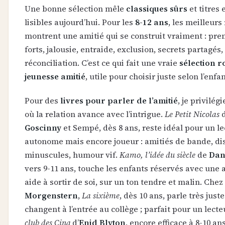
Une bonne sélection mêle
classiques sûrs
et titres 
lisibles aujourd’hui. Pour les
8-12 ans
, les meilleurs 
montrent une amitié qui se construit vraiment : pre
forts, jalousie, entraide, exclusion, secrets partagés,
réconciliation. C’est ce qui fait une vraie
sélection 
jeunesse amitié
, utile pour choisir juste selon l’enfan
Pour des
livres pour parler de l’amitié
, je privilég
où la relation avance avec l’intrigue.
Le Petit Nicolas
Goscinny
et Sempé, dès 8 ans, reste idéal pour un le
autonome mais encore joueur : amitiés de bande, di
minuscules, humour vif.
Kamo, l’idée du siècle
de
Dan
vers 9-11 ans, touche les enfants réservés avec une 
aide à sortir de soi, sur un ton tendre et malin. Chez
Morgenstern
,
La sixième
, dès 10 ans, parle très just
changent à l’entrée au collège ; parfait pour un lect
club des Cinq
d’
Enid Blyton
, encore efficace à 8-10 an