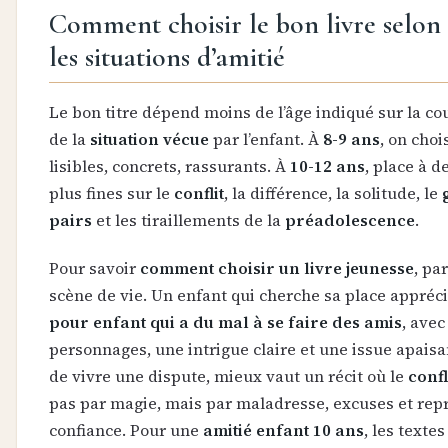
Comment choisir le bon livre selon 
les situations d’amitié
Le bon titre dépend moins de l’âge indiqué sur la c
de la
situation vécue
par l’enfant. À
8-9 ans
, on choi
lisibles, concrets, rassurants. À
10-12 ans
, place à d
plus fines sur le
conflit
, la différence, la solitude, le
pairs
et les tiraillements de la
préadolescence
.
Pour savoir
comment choisir un livre jeunesse
, pa
scène de vie. Un enfant qui cherche sa place appréc
pour enfant qui a du mal à se faire des amis
, avec
personnages, une intrigue claire et une issue apaisant
de vivre une dispute, mieux vaut un récit où le
confl
pas par magie, mais par maladresse, excuses et rep
confiance. Pour une
amitié enfant 10 ans
, les texte