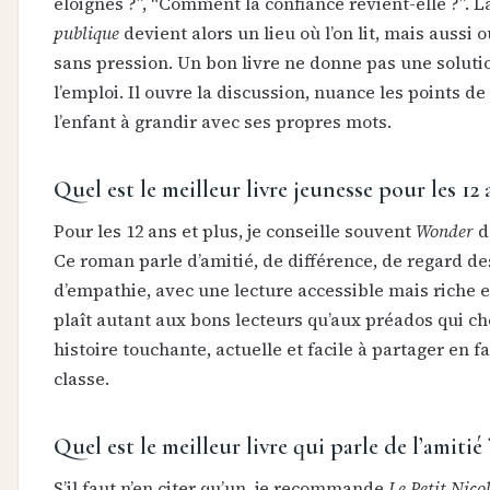
éloignés ?”, “Comment la confiance revient-elle ?”. 
publique
devient alors un lieu où l’on lit, mais aussi 
sans pression. Un bon livre ne donne pas une soluti
l’emploi. Il ouvre la discussion, nuance les points de
l’enfant à grandir avec ses propres mots.
Quel est le meilleur livre jeunesse pour les 12 
Pour les 12 ans et plus, je conseille souvent
Wonder
de
Ce roman parle d’amitié, de différence, de regard de
d’empathie, avec une lecture accessible mais riche e
plaît autant aux bons lecteurs qu’aux préados qui c
histoire touchante, actuelle et facile à partager en f
classe.
Quel est le meilleur livre qui parle de l’amitié 
S’il faut n’en citer qu’un, je recommande
Le Petit Nico