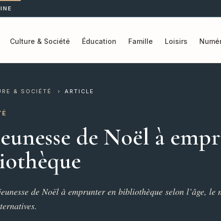
INE
Culture & Société
Éducation
Famille
Loisirs
Numér
URE & SOCIÉTÉ
›
ARTICLE
TÉ
 jeunesse de Noël à emp
liothèque
 jeunesse de Noël à emprunter en bibliothèque selon l’âge, le
lternatives.