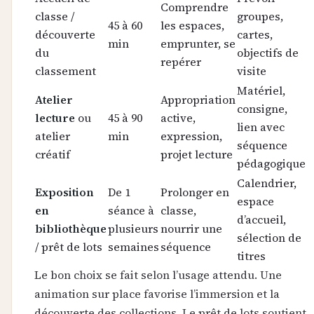
Comprendre
classe /
groupes,
45 à 60
les espaces,
découverte
cartes,
min
emprunter, se
du
objectifs de
repérer
classement
visite
Matériel,
Atelier
Appropriation
consigne,
lecture
ou
45 à 90
active,
lien avec
atelier
min
expression,
séquence
créatif
projet lecture
pédagogique
Calendrier,
Exposition
De 1
Prolonger en
espace
en
séance à
classe,
d’accueil,
bibliothèque
plusieurs
nourrir une
sélection de
/ prêt de lots
semaines
séquence
titres
Le bon choix se fait selon l’usage attendu. Une
animation sur place favorise l’immersion et la
découverte des collections. Le prêt de lots soutient