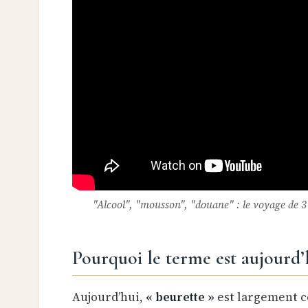
"Alcool", "mousson", "douane" : le voyage de 3
Pourquoi le terme est aujourd’
Aujourd’hui,
« beurette »
est largement c