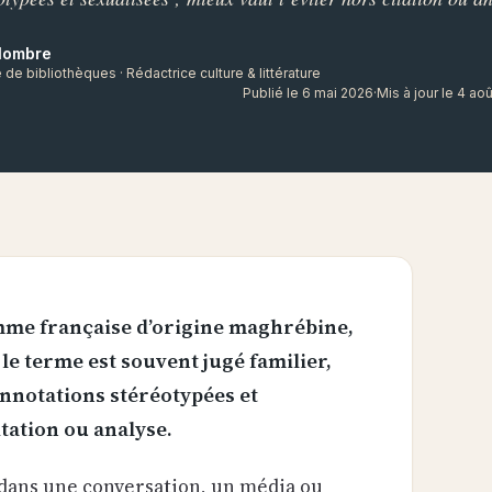
lombre
 de bibliothèques · Rédactrice culture & littérature
Publié le 6 mai 2026
·
Mis à jour le 4 ao
emme française d’origine maghrébine,
 le terme est souvent jugé familier,
connotations stéréotypées et
itation ou analyse.
» dans une conversation, un média ou