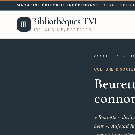
MAGAZINE ÉDITORIAL INDÉPENDANT · 2026 · TOURA
Bibliothèques TVL
LIRE, CHOISIR, PARTAGER
ACCUEIL
›
CULT
CULTURE & SOCIÉ
Beurett
connot
« Beurette » désig
beur ». Aujourd’hui
connotations stéréo