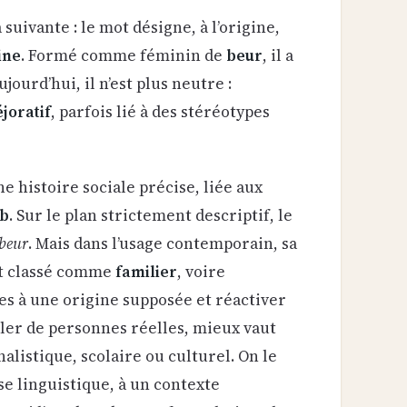
 suivante : le mot désigne, à l’origine,
ine
. Formé comme féminin de
beur
, il a
Aujourd’hui, il n’est plus neutre :
joratif
, parfois lié à des stéréotypes
e histoire sociale précise, liée aux
b
. Sur le plan strictement descriptif, le
beur
. Mais dans l’usage contemporain, sa
ent classé comme
familier
, voire
nes à une origine supposée et réactiver
rler de personnes réelles, mieux vaut
alistique, scolaire ou culturel. On le
se linguistique, à un contexte