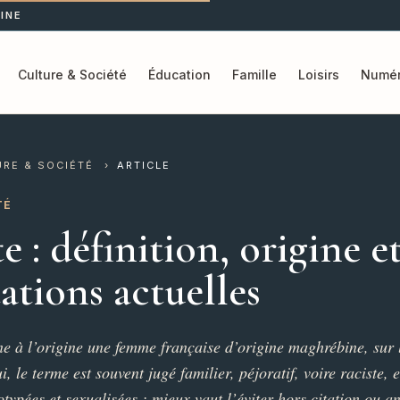
INE
Culture & Société
Éducation
Famille
Loisirs
Numér
URE & SOCIÉTÉ
›
ARTICLE
TÉ
e : définition, origine e
ations actuelles
ne à l’origine une femme française d’origine maghrébine, sur
, le terme est souvent jugé familier, péjoratif, voire raciste, 
typées et sexualisées ; mieux vaut l’éviter hors citation ou a