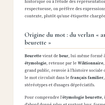
historique ou à l’étude des représentatio
respectueuse, on préfère des expressions 
contexte, plutôt qu’une étiquette chargé
Origine du mot : du verlan « ar
beurette »
Beurette
vient de
beur
, lui-même formé à
étymologie
, retenue par le
Wiktionnaire
grand public, renvoie à l’histoire sociale 
le mot circulait dans le
français familier
stéréotypes et d’usages dépréciatifs.
Pour comprendre l’
étymologie beurette
,
d’abord donné
rebeu
et surtout
beur
, form