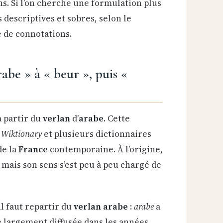
ns. Si l’on cherche une formulation plus
descriptives et sobres, selon le
e de connotations.
abe » à « beur », puis «
 partir du
verlan
d’
arabe
. Cette
,
Wiktionary
et plusieurs dictionnaires
de la
France
contemporaine. À l’origine,
, mais son sens s’est peu à peu chargé de
 il faut repartir du
verlan arabe
:
arabe
a
e largement diffusée dans les années