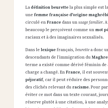
La
définition beurette
la plus simple est la
une
femme française d'origine maghréb
circulé en
France
dans un
usage familier
. 
beaucoup le perçoivent comme un
mot pé
raciaux et à des imaginaires sexualisés.
Dans le
lexique
français,
beurette
a donc un
descendants de l’immigration du
Maghre
terme a existé comme dérivé féminin de
charge a changé. En
France
, il est souv
péjoratif
, car il peut réduire des person
des clichés relevant du
racisme
. Pour pa
éviter ce mot dans un texte courant, journ
réserve plutôt à une citation, à une analy