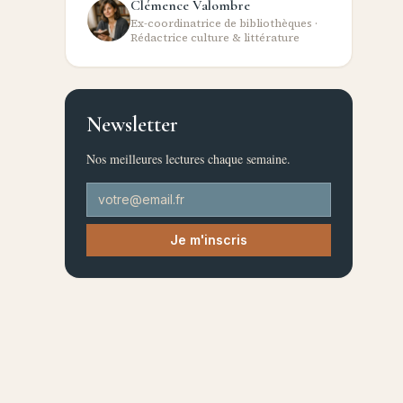
Clémence Valombre
Ex-coordinatrice de bibliothèques ·
Rédactrice culture & littérature
Newsletter
Nos meilleures lectures chaque semaine.
Je m'inscris